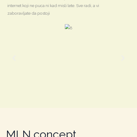
internet koji ne puca ni kad misli lete. Sve radi, a vi
zaboravljate da postoji
MLN concept