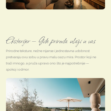
Eksterijer — Gde priroda ulazi u vas
Prirodne teksture, nežne nijanse i jednostavna udobnost
pretvaraju ovu sobu u pravu malu oazu mira. Prostor koji ne
traži mnogo, a pruža upravo ono što je najpotrebnije —
spokoj i odmor.