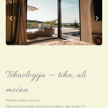
Tehnologija — tiha, ali
moćna
Pametni sistemi ne viču.
Četiri klima uređaja, bešuman projektor, flat-screen TV,