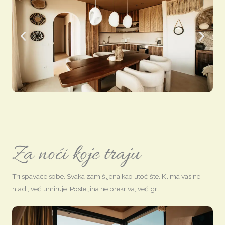
Za noći koje traju
Tri spavaće sobe. Svaka zamišljena kao utočište. Klima vas ne
hladi, već umiruje. Posteljina ne prekriva, već grli.