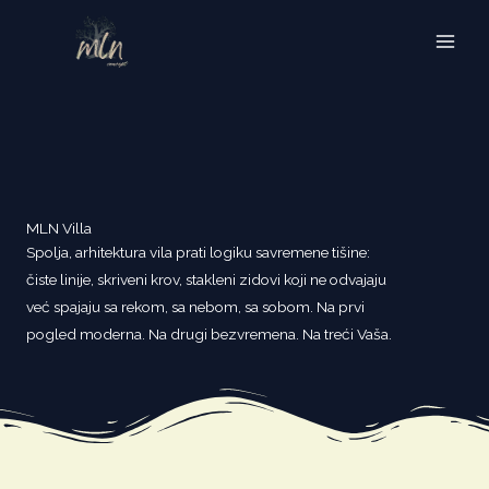
Skip
to
content
MLN Villa
Spolja, arhitektura vila prati logiku savremene tišine:
čiste linije, skriveni krov, stakleni zidovi koji ne odvajaju
već spajaju sa rekom, sa nebom, sa sobom. Na prvi
pogled moderna. Na drugi bezvremena. Na treći Vaša.