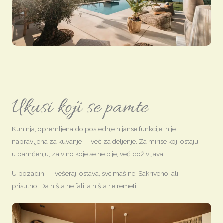
Ukusi koji se pamte
Kuhinja, opremljena do poslednje nijanse funkcije, nije
napravljena za kuvanje — već za deljenje. Za mirise koji ostaju
u pamćenju, za vino koje se ne pije, već doživljava.
U pozadini — vešeraj, ostava, sve mašine. Sakriveno, ali
prisutno. Da ništa ne fali, a ništa ne remeti.