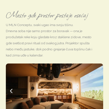
Mesto gde prostor postaje osećaj
U MLN Conceptu, svaki ugao ima svoju tišinu.
Dnevna soba nije samo prostor za boravak — ona je
produžetak reke koju gledate kroz staklene zidove, mesto
gde svetlost pravi ritual od svakog jutra. Projektor spušta
nebo među jastuke, dok podno grejanje čuva toplinu čak i
kad zima uđe u kalendar.