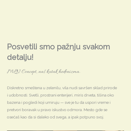
Posvetili smo pažnju svakom
detalju!
MLN Concept, naš kutak hedonizma.
Diskretno smeštena u zelenilu, vila nudi savršen sklad prirode
i udobnosti. Svetli, prostrani enterijeri, miris drveta, tišina oko
bazena i pogledi koji umiruju — sve je tu da uspori vreme i
pretvori boravak u pravo iskustvo odmora. Mesto gde se
osećaš kao da si daleko od svega, a ipak potpuno svoj.