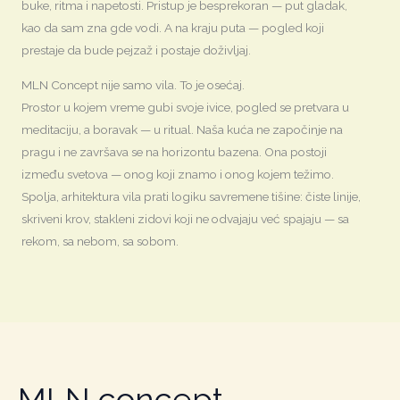
buke, ritma i napetosti. Pristup je besprekoran — put gladak,
kao da sam zna gde vodi. A na kraju puta — pogled koji
prestaje da bude pejzaž i postaje doživljaj.
MLN Concept nije samo vila. To je osećaj.
Prostor u kojem vreme gubi svoje ivice, pogled se pretvara u
meditaciju, a boravak — u ritual. Naša kuća ne započinje na
pragu i ne završava se na horizontu bazena. Ona postoji
između svetova — onog koji znamo i onog kojem težimo.
Spolja, arhitektura vila prati logiku savremene tišine: čiste linije,
skriveni krov, stakleni zidovi koji ne odvajaju već spajaju — sa
rekom, sa nebom, sa sobom.
MLN concept